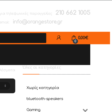
210 662 1005
για τηλεφωνικές παραγγελίες
info@orangestore.gr
email:
0.00
€
0
Όλες οι κατηγορίες
ελέσματα
Χωρίς κατηγορία
bluetooth-speakers
Gaming