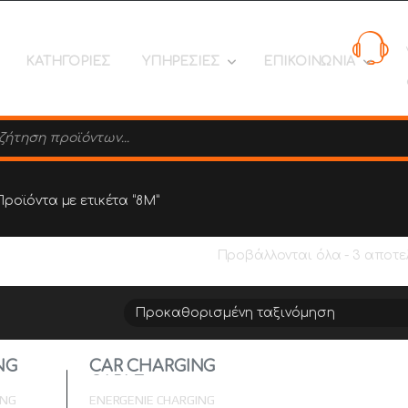
ΚΑΤΗΓΟΡΙΕΣ
ΥΠΗΡΕΣΙΕΣ
ΕΠΙΚΟΙΝΩΝΙΑ
search
Προϊόντα με ετικέτα “8M”
Προβάλλονται όλα - 3 αποτ
NG
CAR CHARGING
CABLE
ING
ENERGENIE CHARGING