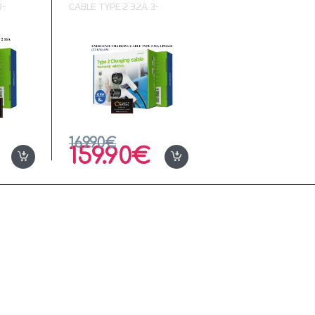
3-
CABLE TYPE 2 32A 3-
PHASE (22 KW) 8M
169.90
€
159.90
€