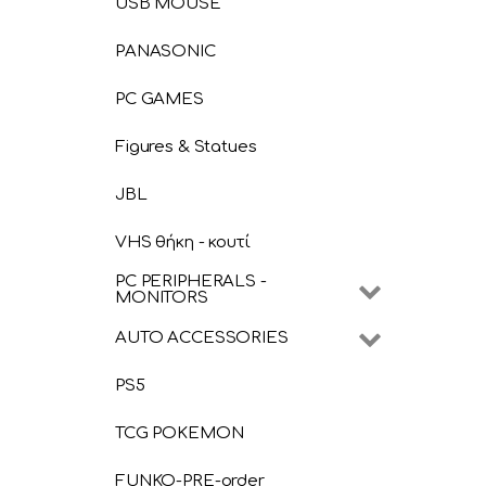
USB MOUSE
PANASONIC
PC GAMES
Figures & Statues
JBL
VHS θήκη - κουτί
PC PERIPHERALS -
MONITORS
AUTO ACCESSORIES
PS5
TCG POKEMON
FUNKO-PRE-order