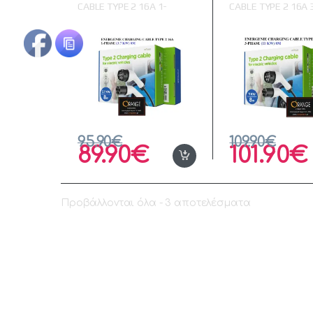
CABLE TYPE 2 16A 1-
CABLE TYPE 2 16A 
PHASE (3.7 KW) 8M
PHASE (11 KW) 8M
95.90
€
109.90
€
89.90
€
101.90
€
Προβάλλονται όλα - 3 αποτελέσματα