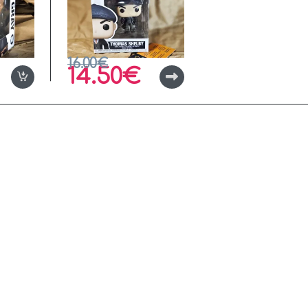
16.00
€
14.50
€