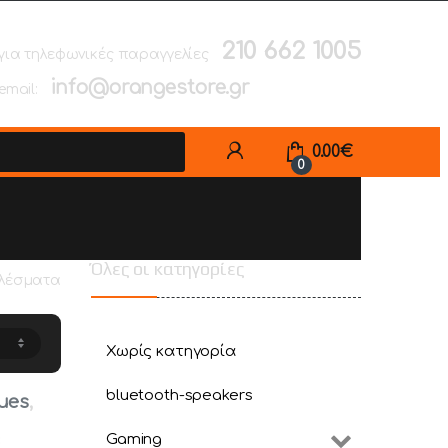
210 662 1005
για τηλεφωνικές παραγγελίες
info@orangestore.gr
email:
0.00
€
0
Όλες οι κατηγορίες
ελέσματα
Χωρίς κατηγορία
bluetooth-speakers
tues
,
tues
,
:
Gaming