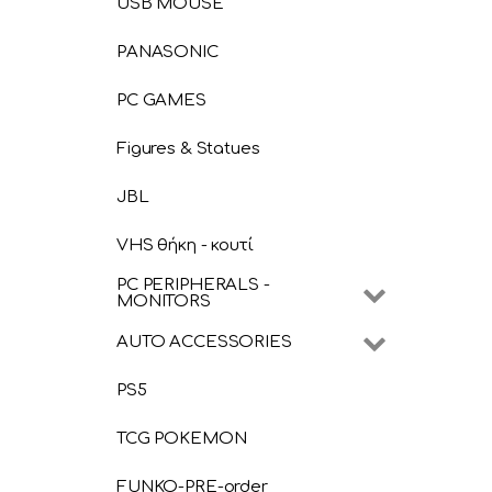
USB MOUSE
PANASONIC
PC GAMES
Figures & Statues
JBL
VHS θήκη - κουτί
PC PERIPHERALS -
MONITORS
AUTO ACCESSORIES
PS5
TCG POKEMON
FUNKO-PRE-order