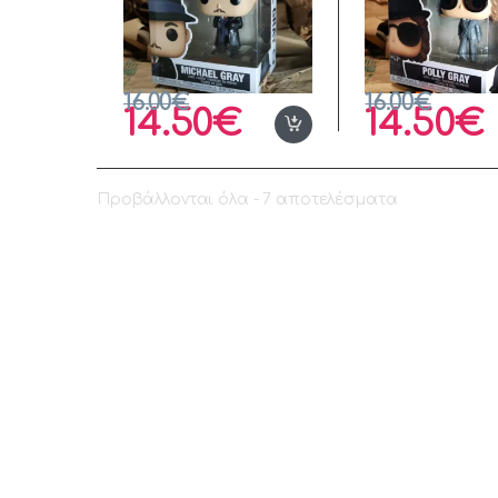
16.00
€
16.00
€
14.50
€
14.50
€
Προβάλλονται όλα - 7 αποτελέσματα