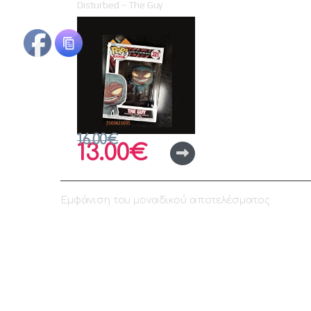
Disturbed – The Guy
(Disturbed Μascot) #321
Vinyl Figure
16.00
€
13.00
€
Εμφάνιση του μοναδικού αποτελέσματος