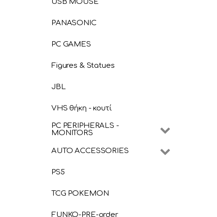
USB MOUSE
PANASONIC
PC GAMES
Figures & Statues
JBL
VHS θήκη - κουτί
PC PERIPHERALS -
MONITORS
AUTO ACCESSORIES
PS5
TCG POKEMON
FUNKO-PRE-order