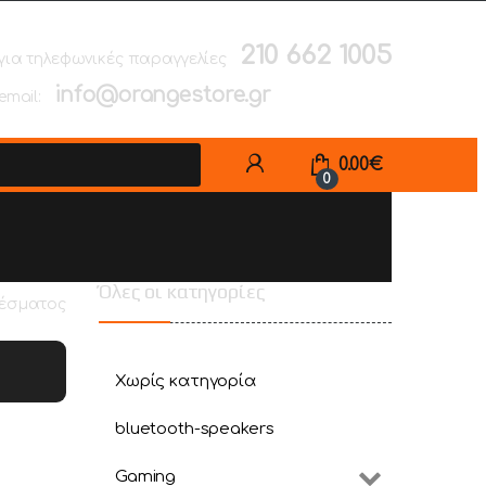
210 662 1005
για τηλεφωνικές παραγγελίες
info@orangestore.gr
email:
0.00
€
0
Όλες οι κατηγορίες
λέσματος
Χωρίς κατηγορία
bluetooth-speakers
Gaming