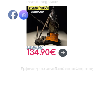
Pyramid Thing Statue
149.90
€
134.90
€
Εμφάνιση του μοναδικού αποτελέσματος