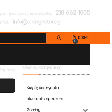
210 662 1005
για τηλεφωνικές παραγγελίες
info@orangestore.gr
email:
0.00
€
0
Όλες οι κατηγορίες
λέσματος
Χωρίς κατηγορία
bluetooth-speakers
Gaming