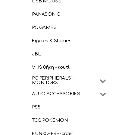
USB MOUSE
PANASONIC
PC GAMES
Figures & Statues
JBL
VHS θήκη - κουτί
PC PERIPHERALS -
MONITORS
AUTO ACCESSORIES
PS5
TCG POKEMON
FUNKO-PRE-order