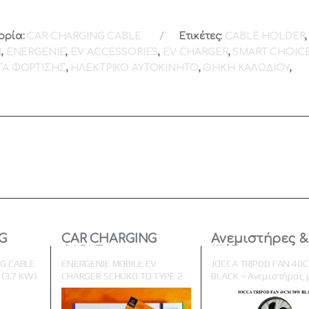
ορία:
CAR CHARGING CABLE
Ετικέτες:
CABLE HOLDER
,
R
,
ENERGENIE
,
EV ACCESSORIES
,
EV CHARGER
,
SMART CHOIC
Α ΦΟΡΤΙΣΗΣ
,
ΗΛΕΚΤΡΙΚΟ ΑΥΤΟΚΙΝΗΤΟ
,
ΘΗΚΗ ΚΑΛΩΔΙΟΥ
,
Υ
G
CAR CHARGING
Ανεμιστήρες &
CABLE
Ψύξη
G CABLE
ENERGENIE MOBILE EV
JOCCA TRIPOD FAN 40
(3.7 KW)
CHARGER SCHUKO TO TYPE 2
BLACK – Ανεμιστήρας 
16A 1-PHASE 3.7KW 5M
τρίποδο