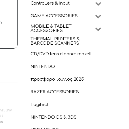
Controllers & Input
GAME ACCESSORIES
E
,
MOBILE & TABLET
ACCESSORIES
THERMAL PRINTERS &
BARCODE SCANNERS
CD/DVD lens cleaner maxell
NINTENDO
προσφορα ιουνιος 2025
RAZER ACCESSORIES
Logitech
CM 50W
με
NINTENDO DS & 3DS