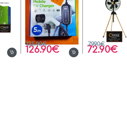
135.90
€
79.90
€
126.90
€
72.90
€