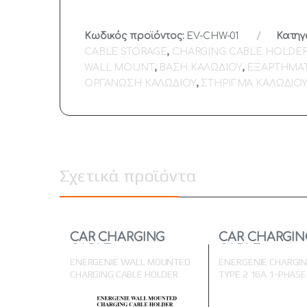
Κωδικός προϊόντος:
EV-CHW-01
Κατηγ
CABLE STORAGE
,
CHARGING CABLE HOLDE
WALL MOUNT
,
ΒΑΣΗ ΚΑΛΩΔΙΟΥ
,
ΕΞΑΡΤΗΜΑΤ
ΟΡΓΑΝΩΣΗ ΚΑΛΩΔΙΟΥ
,
ΣΤΗΡΙΓΜΑ ΚΑΛΩΔΙΟ
Σχετικά προϊόντα
CAR CHARGING
CAR CHARGIN
CABLE
CABLE
ENERGENIE WALL MOUNTED
ENERGENIE CHARGIN
CHARGING CABLE HOLDER
TYPE 2 16A 1-PHASE 
BLACK
4M