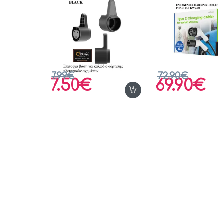
7.99
€
72.90
€
7.50
€
69.90
€