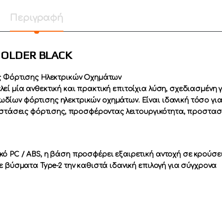
Περιγραφή
HOLDER BLACK
ύς Φόρτισης Ηλεκτρικών Οχημάτων
ί μία ανθεκτική και πρακτική επιτοίχια λύση, σχεδιασμένη 
ίων φόρτισης ηλεκτρικών οχημάτων. Είναι ιδανική τόσο γι
ταστάσεις φόρτισης, προσφέροντας λειτουργικότητα, προστασ
ό PC / ABS, η βάση προσφέρει εξαιρετική αντοχή σε κρούσε
ε βύσματα Type-2 την καθιστά ιδανική επιλογή για σύγχρονα