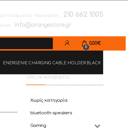
210 662 1005
για τηλεφωνικές παραγγελίες
info@orangestore.gr
email:
0.00
€
0
ENERGENIE CHARGING CABLE HOLDER BLACK
Όλες οι κατηγορίες
R
Χωρίς κατηγορία
bluetooth-speakers
Gaming