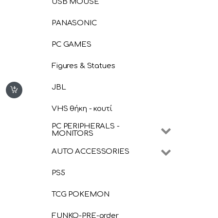
USB MOUSE
PANASONIC
PC GAMES
Figures & Statues
JBL
VHS θήκη - κουτί
PC PERIPHERALS -
MONITORS
AUTO ACCESSORIES
PS5
TCG POKEMON
FUNKO-PRE-order