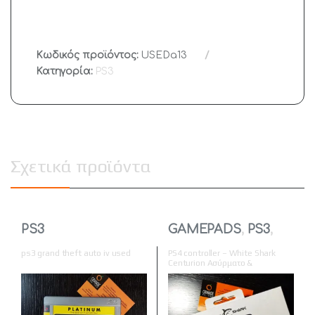
Κωδικός προϊόντος:
USEDa13
Κατηγορία:
PS3
Σχετικά προϊόντα
PS3
GAMEPADS
,
PS3
,
PS3
,
PS4
,
PS4
ps3 grand theft auto iv used
PS4 controller – White Shark
Centurion Ασύρματο &
Ενσύρματο Gamepad για PS3 /
PS4 Λευκό