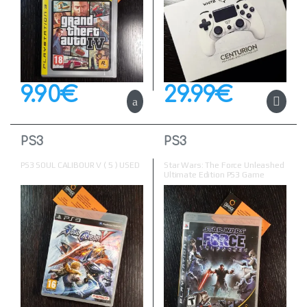
9.90
€
29.99
€
PS3
PS3
PS3 SOUL CALIBOUR V ( 5 ) USED
Star Wars: The Force Unleashed
Ultimate Edition PS3 Game
(Used)