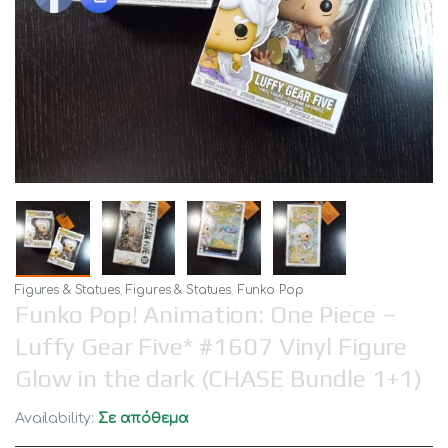
Figures & Statues
,
Figures & Statues
,
Funko Pop
Funko Pop! Animation: One Piece –
Luffy Gear Five* #1607 Vinyl Figure
Glow in the dark (CHASE Bundle 1+1)
Availability:
Σε απόθεμα