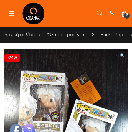
Skip to navigation
Skip to content
0
Αρχική σελίδα
Όλα τα προϊόντα
Funko Pop
-
24%