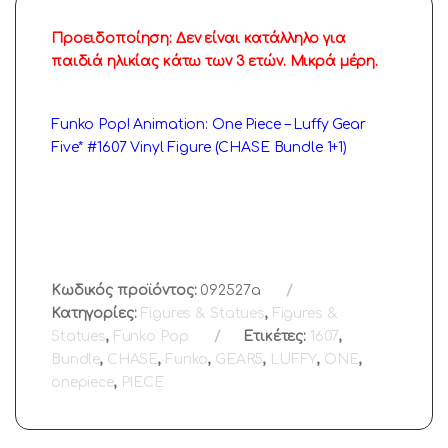
Προειδοποίηση: Δεν είναι κατάλληλο για
παιδιά ηλικίας κάτω των 3 ετών. Μικρά μέρη.
Funko Pop! Animation: One Piece – Luffy Gear
Five* #1607 Vinyl Figure (CHASE Bundle 1+1)
Κωδικός προϊόντος:
092527a
Κατηγορίες:
Figures & Statues
,
Figures &
Statues
,
Funko Pop
Ετικέτες:
1607
,
Bundle
,
CHASE
,
Funko
,
GEAR5
,
LUFFY
,
ONE
,
onepiece
,
PIECE