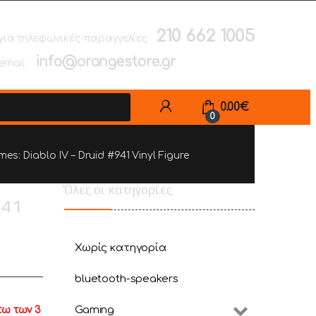
210 662 1005
για τηλεφωνικές παραγγελίες
info@orangestore.gr
email:
0.00
€
0
es: Diablo IV – Druid #941 Vinyl Figure
Όλες οι κατηγορίες
941
Χωρίς κατηγορία
bluetooth-speakers
Gaming
τω των 3