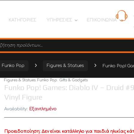
ΚΑΤΗΓΟΡΙΕΣ
ΥΠΗΡΕΣΙΕΣ
ΕΠΙΚΟΙΝΩΝΙΑ
search
Funko Pop
Figures & Statues
Funko Pop! Gam
Figures & Statues
,
Funko Pop
,
Gifts & Gadgets
Funko Pop! Games: Diablo IV – Druid #
Vinyl Figure
Availability:
Εξαντλημένο
Προειδοποίηση: Δεν είναι κατάλληλο για παιδιά ηλικίας κά