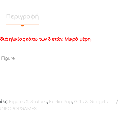
Περιγραφή
διά ηλικίας κάτω των 3 ετών. Μικρά μέρη.
 Figure
ίες:
Figures & Statues
,
Funko Pop
,
Gifts & Gadgets
UNKOPOPGAMES