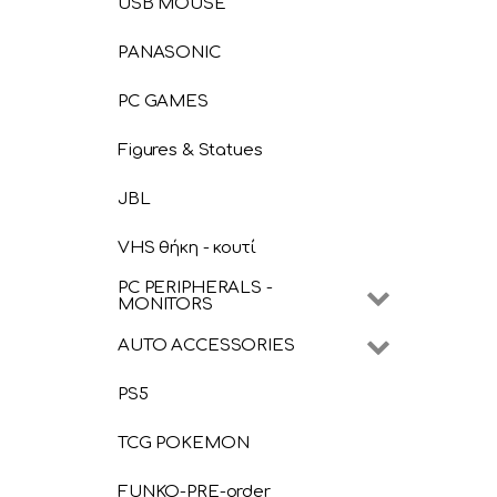
USB MOUSE
PANASONIC
PC GAMES
Figures & Statues
JBL
VHS θήκη - κουτί
PC PERIPHERALS -
MONITORS
AUTO ACCESSORIES
PS5
TCG POKEMON
FUNKO-PRE-order