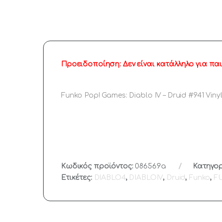
Προειδοποίηση: Δεν είναι κατάλληλο για παι
Funko Pop! Games: Diablo IV – Druid #941 Vinyl
Κωδικός προϊόντος:
086569a
Κατηγορ
Ετικέτες:
DIABLO4
,
DIABLOIV
,
Druid
,
Funko
,
F