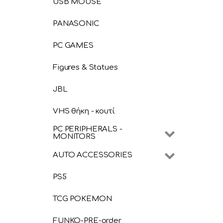
USB MOUSE
PANASONIC
PC GAMES
Figures & Statues
JBL
VHS θήκη - κουτί
PC PERIPHERALS -
MONITORS
AUTO ACCESSORIES
PS5
TCG POKEMON
FUNKO-PRE-order