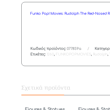
Funko Pop! Movies: Rudolph The Red-Nosed Rei
Κωδικός προϊόντος:
077859a
Κατηγορ
Ετικέτες:
1260
,
FUNKOPOPMOVIES
,
Rudolph
,
Σχετικά προϊόντα
Figures & Statues
,
Figures & Sta