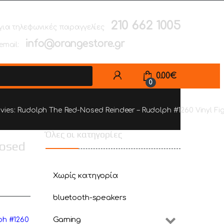
210 662 1005
για τηλεφωνικές παραγγελίες
info@orangestore.gr
email:
0.00
€
0
ies: Rudolph The Red-Nosed Reindeer – Rudolph #1260 Vinyl Fi
Όλες οι κατηγορίες
Nosed
Χωρίς κατηγορία
bluetooth-speakers
Gaming
ph #1260