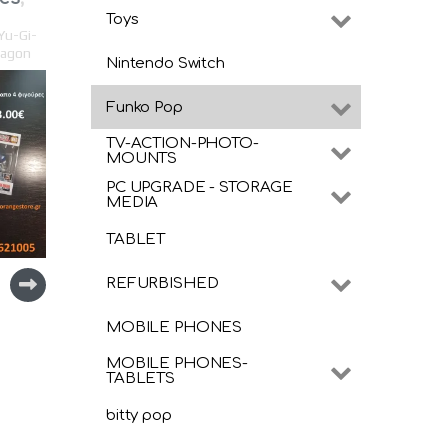
Toys
Yu-Gi-
ragon
Nintendo Switch
61 –
i
Funko Pop
TV-ACTION-PHOTO-
MOUNTS
PC UPGRADE - STORAGE
MEDIA
TABLET
REFURBISHED
MOBILE PHONES
MOBILE PHONES-
TABLETS
bitty pop