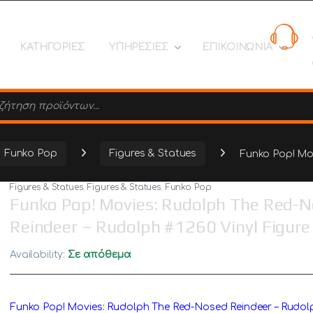
ΚΑΤΗΓΟΡΙΕΣ
ΥΠΗΡΕΣΙΕΣ
ΕΠΙΚΟΙΝΩΝΙΑ
search
Funko Pop
Figures & Statues
Funko Pop! Mov
Figures & Statues
,
Figures & Statues
,
Funko Pop
Funko Pop! Movies: Rudolph The Red-
Reindeer – Rudolph #1260 Vinyl Figure
Availability:
Σε απόθεμα
Funko Pop! Movies: Rudolph The Red-Nosed Reindeer – Rudol