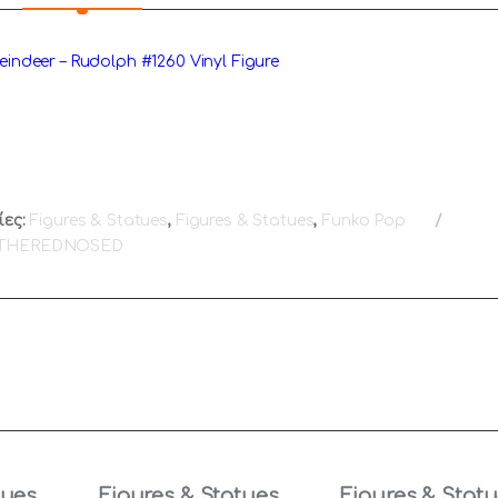
ndeer – Rudolph #1260 Vinyl Figure
ίες:
Figures & Statues
,
Figures & Statues
,
Funko Pop
THEREDNOSED
tues
,
Figures & Statues
,
Figures & Stat