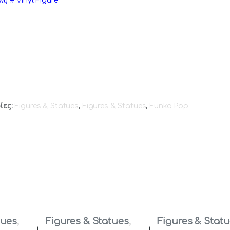
) # Vinyl Figure
ίες:
Figures & Statues
,
Figures & Statues
,
Funko Pop
tues
,
Figures & Statues
,
Figures & Stat