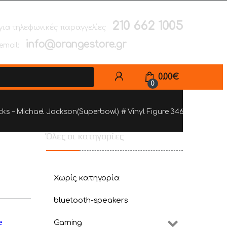
210 662 1005
για τηλεφωνικές παραγγελίες
info@orangestore.gr
email:
0.00
€
0
ks – Michael Jackson(Superbowl) # Vinyl Figure 346
Όλες οι κατηγορίες
Χωρίς κατηγορία
bluetooth-speakers
Gaming
e