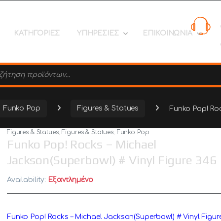
ΚΑΤΗΓΟΡΙΕΣ
ΥΠΗΡΕΣΙΕΣ
ΕΠΙΚΟΙΝΩΝΙΑ
search
Funko Pop
Figures & Statues
Funko Pop! Roc
Figures & Statues
,
Figures & Statues
,
Funko Pop
Funko Pop! Rocks – Michael
Jackson(Superbowl) # Vinyl Figure 346
Availability:
Εξαντλημένο
Funko Pop! Rocks – Michael Jackson(Superbowl) # Vinyl Figur