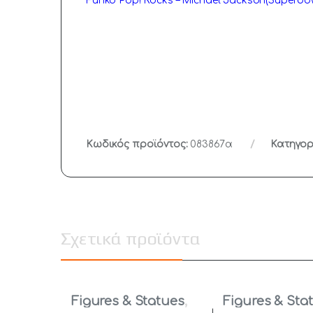
Funko Pop! Rocks – Michael Jackson(Superbowl
Κωδικός προϊόντος:
083867α
Κατηγορ
Σχετικά προϊόντα
Figures & Statues
,
Figures & Sta