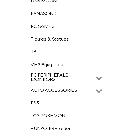
USB MOUSE
PANASONIC
PC GAMES
Figures & Statues
JBL
VHS θήκη - κουτί
PC PERIPHERALS -
MONITORS
AUTO ACCESSORIES
PS5
TCG POKEMON
FUNKO-PRE-order