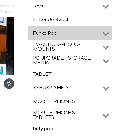
ues
,
ues
,
Toys
Digimon
 Figure
Nintendo Switch
Funko Pop
TV-ACTION-PHOTO-
MOUNTS
PC UPGRADE - STORAGE
MEDIA
TABLET
REFURBISHED
MOBILE PHONES
MOBILE PHONES-
TABLETS
bitty pop