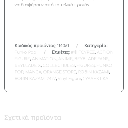
να διαφέρουν από το τελικό προιόν
Κωδικός προϊόντος:
114081
Κατηγορία:
Funko Pop
Ετικέτες:
#ΦΙΓΟΥΡΕΣ
,
ACTION
FIGURE
,
ANIMATION
,
ANIME
,
BEYBLADE FANS
,
BEYBLADE X
,
COLLECTIBLES
,
FIGURES
,
FUNKO
POP
,
MANGA
,
ORANGE STORE
,
ROBIN KAZAMI
,
ROBIN KAZAMI 2427
,
Vinyl Figure
,
ΣΥΛΛΕΚΤΙΚΑ
Σχετικά προϊόντα