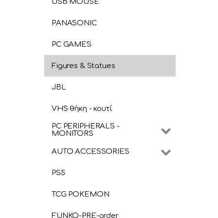
USB MOUSE
PANASONIC
PC GAMES
Figures & Statues
JBL
VHS θήκη - κουτί
PC PERIPHERALS -
MONITORS
AUTO ACCESSORIES
PS5
TCG POKEMON
FUNKO-PRE-order