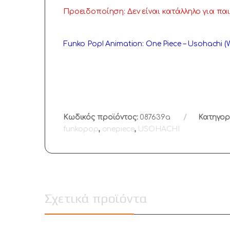
Προειδοποίηση: Δεν είναι κατάλληλο για παι
Funko Pop! Animation: One Piece – Usohachi (W
Κωδικός προϊόντος:
087639a
Κατηγορ
funkopop
,
onepiece
,
USOHACHI
Σχετικά προϊόντα