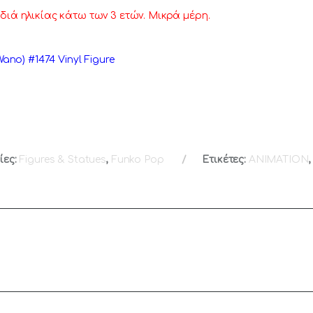
διά ηλικίας κάτω των 3 ετών. Μικρά μέρη.
ano) #1474 Vinyl Figure
ίες:
Figures & Statues
,
Funko Pop
Ετικέτες:
ANIMATION
,