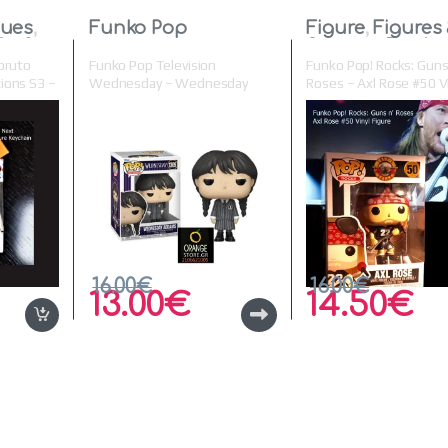
tues
,
Funko Pop
Figure
,
Figures
fts &
Statues
,
Funko
oruto
Funko Pop Television
Funko Pop! Rocks: Guns
ions S3 –
Wednesday – Wednesday
Roses – Axl Rose #50 V
eychain
Addams #1309 Vinyl Figure
Figure
16.00
€
16.00
€
13.00
€
14.50
€