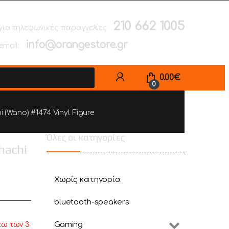
210 662 1005
για τηλεφωνικές παραγγελίες
info@orangestore.gr
email:
0.00
€
0
 (Wano) #1474 Vinyl Figure
Όλες οι κατηγορίες
hachi
Χωρίς κατηγορία
bluetooth-speakers
Gaming
τω των 3