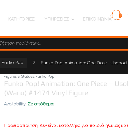
ΚΑΤΗΓΟΡΙΕΣ
ΥΠΗΡΕΣΙΕΣ
ΕΠΙΚΟΙΝΩΝΙΑ
search
Funko Pop
Funko Pop! Animation: One Piece – Usohachi
Figures & Statues
,
Funko Pop
Funko Pop! Animation: One Piece – Uso
(Wano) #1474 Vinyl Figure
Availability:
Σε απόθεμα
Προειδοποίηση: Δεν είναι κατάλληλο για παιδιά ηλικίας κά