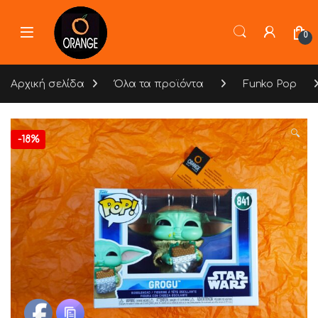
Skip to navigation
Skip to content
0
Αρχική σελίδα
Όλα τα προϊόντα
Funko Pop
🔍
-
18%