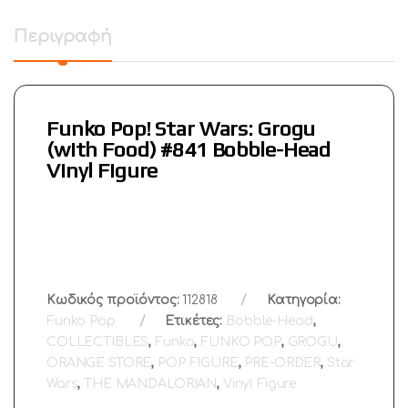
Περιγραφή
Funko Pop! Star Wars: Grogu
(with Food) #841 Bobble-Head
Vinyl Figure
Κωδικός προϊόντος:
112818
Κατηγορία:
Funko Pop
Ετικέτες:
Bobble-Head
,
COLLECTIBLES
,
Funko
,
FUNKO POP
,
GROGU
,
ORANGE STORE
,
POP FIGURE
,
PRE-ORDER
,
Star
Wars
,
THE MANDALORIAN
,
Vinyl Figure