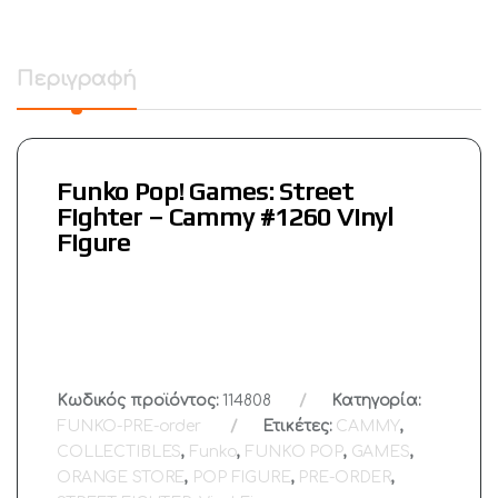
Περιγραφή
Funko Pop! Games: Street
Fighter – Cammy #1260 Vinyl
Figure
Κωδικός προϊόντος:
114808
Κατηγορία:
FUNKO-PRE-order
Ετικέτες:
CAMMY
,
COLLECTIBLES
,
Funko
,
FUNKO POP
,
GAMES
,
ORANGE STORE
,
POP FIGURE
,
PRE-ORDER
,