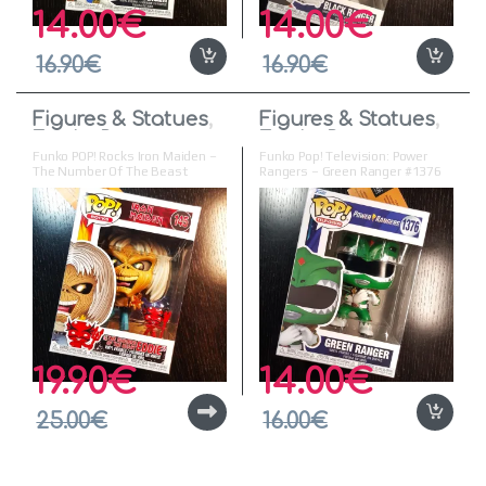
14.00
€
14.00
€
16.90
€
16.90
€
Figures & Statues
,
Figures & Statues
,
Funko Pop
Funko Pop
Funko POP! Rocks Iron Maiden –
Funko Pop! Television: Power
The Number Of The Beast
Rangers – Green Ranger #1376
Skeleton Eddie #145 Vinyl Figure
Vinyl Figure
19.90
€
14.00
€
25.00
€
16.00
€