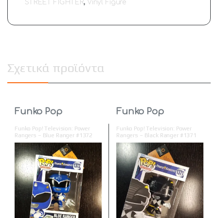
STREET FIGHTER
,
Vinyl Figure
Σχετικά προϊόντα
Funko Pop
Funko Pop
Funko Pop! Television: Power
Funko Pop! Television: Power
Rangers – Blue Ranger #1372
Rangers – Black Ranger #1371
Vinyl Figure
Vinyl Figure