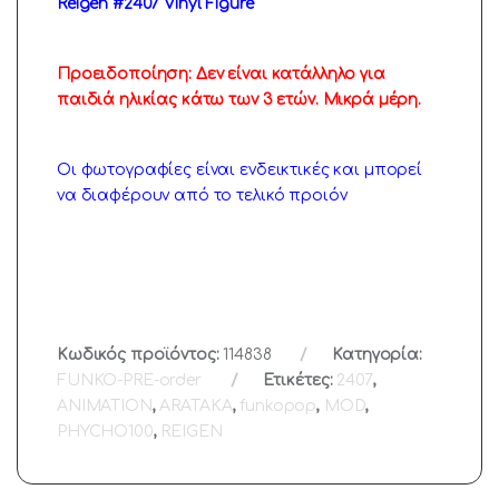
Reigen #2407 Vinyl Figure
Προειδοποίηση: Δεν είναι κατάλληλο για
παιδιά ηλικίας κάτω των 3 ετών. Μικρά μέρη.
Οι φωτογραφίες είναι ενδεικτικές και μπορεί
να διαφέρουν από το τελικό προιόν
Κωδικός προϊόντος:
114838
Κατηγορία:
FUNKO-PRE-order
Ετικέτες:
2407
,
ANIMATION
,
ARATAKA
,
funkopop
,
MOD
,
PHYCHO100
,
REIGEN