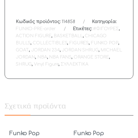
Κωδικός προϊόντος:
114858
Κατηγορία:
FUNKO-PRE-order
Ετικέτες:
#ΦΙΓΟΥΡΕΣ
,
ACTION FIGURE
,
BASKETBALL
,
CHICAGO
BULLS
,
COLLECTIBLES
,
FIGURES
,
FUNKO POP
,
GOAT.
,
JORDAN 234
,
JORDAN SHRUG
,
MICHAEL
JORDAN
,
NBA
,
NBA FANS
,
ORANGE STORE
,
SHRUG
,
Vinyl Figure
,
ΣΥΛΛΕΚΤΙΚΑ
Σχετικά προϊόντα
Funko Pop
Funko Pop