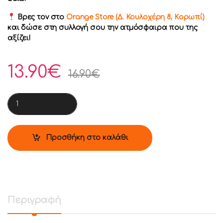
Βρες τον στο
Orange Store (Δ. Κουλοχέρη 8, Κορωπί)
και δώσε στη συλλογή σου την ατμόσφαιρα που της
αξίζει!
13.90
€
16.90
€
Funko Pop! Basketball: Chicago Bulls - Michael Jordan (Shrug
Προσθήκη στο καλάθι
Περιγραφή