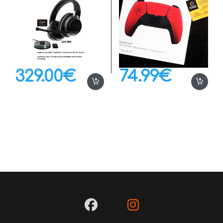
329.00
€
74.99
€