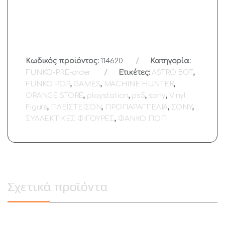
Κωδικός προϊόντος:
114620
Κατηγορία:
FUNKO-PRE-order
Ετικέτες:
ASTRO BOT
,
FUNKO POP
,
GAMES
,
MACHINE HUNTER
,
ORANGE STORE
,
playstation
,
ps5
,
sony
,
Vinyl
Figure
,
ΠΛΕΪΣΤΕΪΣΟΝ
,
ΠΡΟΠΑΡΑΓΓΕΛΙΑ
,
ΣΟΝΥ
,
ΣΥΛΛΕΚΤΙΚΕΣ ΦΙΓΟΥΡΕΣ
,
ΦΑΝΚΟ ΠΟΠ
Σχετικά προϊόντα