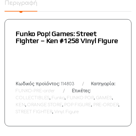
Περιγραφή
Funko Pop! Games: Street
Fighter – Ken #1258 Vinyl Figure
Κωδικός προϊόντος:
114803
Κατηγορία:
FUNKO-PRE-order
Ετικέτες:
COLLECTIBLES
,
Funko
,
FUNKO POP
,
GAMES
,
KEN
,
ORANGE STORE
,
POP FIGURE
,
PRE-ORDER
,
STREET FIGHTER
,
Vinyl Figure