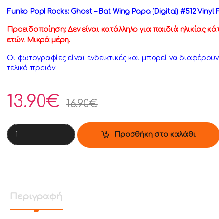
Funko Pop! Rocks: Ghost – Bat Wing Papa (Digital) #512 Vinyl 
Προειδοποίηση: Δεν είναι κατάλληλο για παιδιά ηλικίας κά
ετών. Μικρά μέρη.
Οι φωτογραφίες είναι ενδεικτικές και μπορεί να διαφέρου
τελικό προιόν
13.90
€
16.90
€
Funko Pop! Rocks: Ghost - Bat Wing Papa (Digital) #512 Vinyl
Προσθήκη στο καλάθι
Περιγραφή