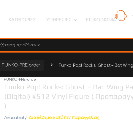
ΚΑΤΗΓΟΡΙΕΣ
ΥΠΗΡΕΣΙΕΣ
ΕΠΙΚΟΙΝΩΝΙΑ
search
FUNKO-PRE-order
Funko Pop! Rocks: Ghost – Bat Wing
FUNKO-PRE-order
Funko Pop! Rocks: Ghost – Bat Wing P
(Digital) #512 Vinyl Figure ( Προπαραγ
)
Availability:
Διαθέσιμο κατόπιν παραγγελίας