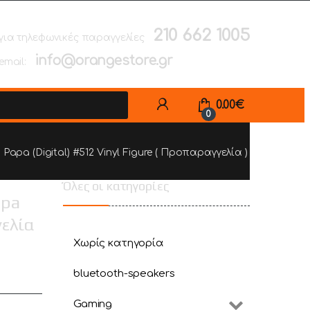
210 662 1005
για τηλεφωνικές παραγγελίες
info@orangestore.gr
email:
0.00
€
0
 Papa (Digital) #512 Vinyl Figure ( Προπαραγγελία )
Όλες οι κατηγορίες
apa
γελία
Χωρίς κατηγορία
bluetooth-speakers
Gaming