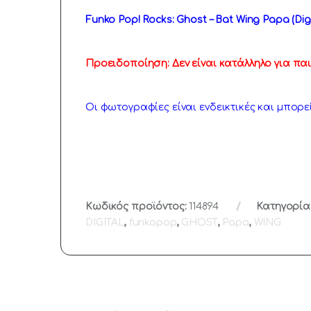
Funko Pop! Rocks: Ghost – Bat Wing Papa (Digit
Προειδοποίηση: Δεν είναι κατάλληλο για παι
Οι φωτογραφίες είναι ενδεικτικές και μπορε
Κωδικός προϊόντος:
114894
Κατηγορία
DIGITAL
,
funkopop
,
GHOST
,
Papa
,
WING