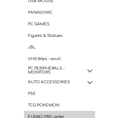
USB MOUSE
PANASONIC
PC GAMES
Figures & Statues
JBL
VHS θήκη - κουτί
PC PERIPHERALS -
MONITORS
AUTO ACCESSORIES
PS5
TCG POKEMON
FUNKO-PRE-order