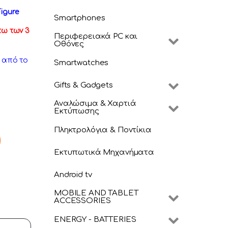
Figure
Smartphones
τω των 3
Περιφερειακά PC και
Οθόνες
ν από το
Smartwatches
Gifts & Gadgets
Αναλώσιμα & Χαρτιά
Εκτύπωσης
Πληκτρολόγια & Ποντίκια
 Figure ( Προπαραγγελία ) quantity
Εκτυπωτικά Μηχανήματα
Android tv
MOBILE AND TABLET
ACCESSORIES
ENERGY - BATTERIES