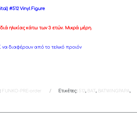
al) #512 Vinyl Figure
διά ηλικίας κάτω των 3 ετών. Μικρά μέρη.
ί να διαφέρουν από το τελικό προιόν
:
FUNKO-PRE-order
Ετικέτες:
512
,
BAT
,
BATWINGPAPA
,