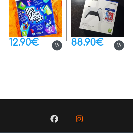
12.90
€
88.90
€