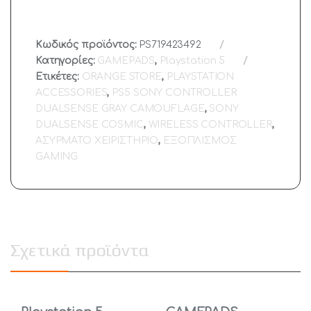
Κωδικός προϊόντος:
PS719423492
Κατηγορίες:
GAMEPADS
,
Playstation 5
Ετικέτες:
ORANGE STORE
,
PLAYSTATION
ACCESSORIES
,
PS5 SONY CONTROLLER
DUALSENSE GRAY CAMOUFLAGE
,
SONY
DUALSENSE COSMIC
,
WIRELESS CONTROLLER
,
ΑΣΥΡΜΑΤΟ ΧΕΙΡΙΣΤΗΡΙΟ
,
ΕΞΟΠΛΙΣΜΟΣ
GAMING
Σχετικά προϊόντα