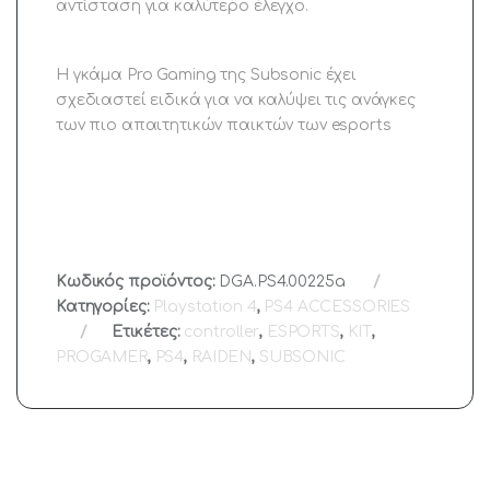
αντίσταση για καλύτερο έλεγχο.
Η γκάμα Pro Gaming της Subsonic έχει
σχεδιαστεί ειδικά για να καλύψει τις ανάγκες
των πιο απαιτητικών παικτών των esports
Κωδικός προϊόντος:
DGA.PS4.00225a
Κατηγορίες:
Playstation 4
,
PS4 ACCESSORIES
Ετικέτες:
controller
,
ESPORTS
,
KIT
,
PROGAMER
,
PS4
,
RAIDEN
,
SUBSONIC