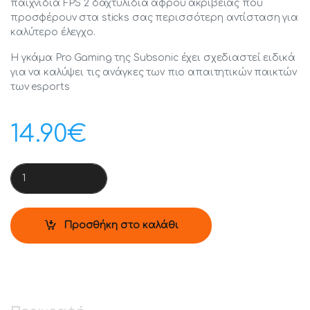
παιχνίδια FPS 2 δαχτυλίδια αφρού ακριβείας που
προσφέρουν στα sticks σας περισσότερη αντίσταση για
καλύτερο έλεγχο.
Η γκάμα Pro Gaming της Subsonic έχει σχεδιαστεί ειδικά
για να καλύψει τις ανάγκες των πιο απαιτητικών παικτών
των esports
14.90
€
PS4 SUBSONIC PRO GAMER KIT FOR PS4 CONTROLLER 2.0 q
Προσθήκη στο καλάθι