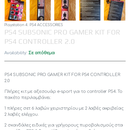
Playstation 4
,
PS4 ACCESSORIES
PS4 SUBSONIC PRO GAMER KIT FOR
PS4 CONTROLLER 2.0
Availability:
Σε απόθεμα
PS4 SUBSONIC PRO GAMER KIT FOR PS4 CONTROLLER
2.0
Πλήρες κιτ με αξεσουάρ e-sport για το controller PS4. Το
πακέτο περιλαμβάνει:
1 πλήρες σετ 6 λαβών χειριστηρίου με 2 λαβές ακριβείας
2 λαβές ελέγχου.
2 σκανδάλες ειδικές για γρήγορους πυροβολισμούς στα