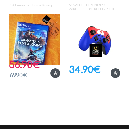
Switch
,
Switch
PS4 Immortals Fenyx Rising
NSW POP TOP MINIBIRD
WIRELESS CONTROLLER ” THE
QUESTION”(Nintendo Switch)
56.90
€
34.90
€
69.90
€