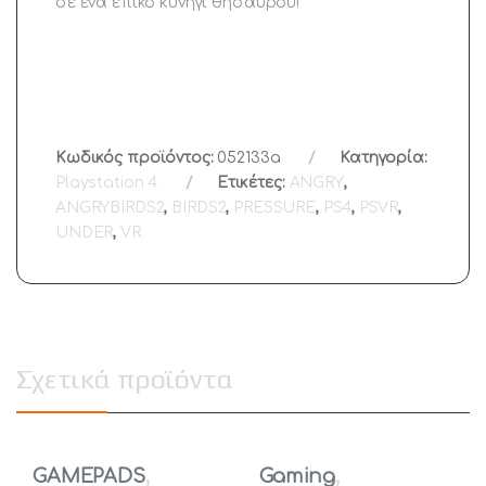
σε ένα επικό κυνήγι θησαυρού!
Κωδικός προϊόντος:
052133a
Κατηγορία:
Playstation 4
Ετικέτες:
ANGRY
,
ANGRYBIRDS2
,
BIRDS2
,
PRESSURE
,
PS4
,
PSVR
,
UNDER
,
VR
Σχετικά προϊόντα
GAMEPADS
,
Gaming
,