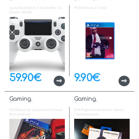
Playstation 4
Playstation 4
Sony DualShock 4 Controller V2
PS4 Hitman 2 Used
Glacier White
59.90
€
9.90
€
Gaming
,
Gaming
,
Playstation 4
Playstation 4
PS4 Need for Speed Hot Pursuit
PS4 Bigben Interactive Stereo
Remastered
Communicator