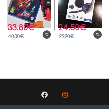
33.80
€
24.50
€
40.00
€
29.90
€