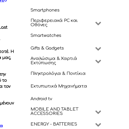
γχο
Smartphones
Περιφερειακά PC και
Οθόνες
Last
Smartwatches
ο
Gifts & Gadgets
ποτέ. Η
α μας,
Αναλώσιμα & Χαρτιά
Εκτύπωσης
Πληκτρολόγια & Ποντίκια
την
 το
Εκτυπωτικά Μηχανήματα
α τον
Android tv
ιμένουν
MOBILE AND TABLET
ACCESSORIES
ENERGY - BATTERIES
να