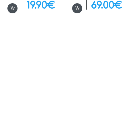
19.90
€
69.00
€