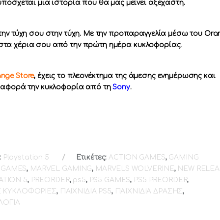
πόσχεται μια ιστορία που θα μας μείνει αξέχαστη.
την τύχη σου στην τύχη. Με την προπαραγγελία μέσω του Ora
δι στα χέρια σου από την πρώτη ημέρα κυκλοφορίας.
nge Store
, έχεις το πλεονέκτημα της άμεσης ενημέρωσης και
υ αφορά την κυκλοφορία από τη
Sony
.
:
Playstation 5
Ετικέτες:
ACTION GAMES
,
GAMING
 GAMES
,
MARVEL GAMING
,
MARVELS WOLVERINE
,
NEW RELEA
ATION 5
,
PREORDER
,
ps5
,
PS5 GAMES
,
PS5 PREORDER
,
 ΚΥΚΛΟΦΟΡΙΕΣ
,
ΠΑΙΧΝΙΔΙΑ PS5
,
ΠΑΙΧΝΙΔΙΑ ΔΡΑΣΗΣ
,
ΛΟΓΙΑ