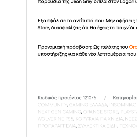
παρουσία της Jean Grey δίπλα στον Logan υ
Εξασφάλισε το αντίτυπό σου: Μην αφήσεις 
Store, διασφαλίζεις ότι θα έχεις το παιχνί
Προνομιακή πρόσβαση: Ως πελάτης του
Ora
υποστήριξης για κάθε νέα λεπτομέρεια πο
Κωδικός προϊόντος:
121075
Κατηγορία
COMMUNITY
,
GAMING ΕΛΛΑΔΑ
,
INSOMNIAC
NEXT GEN GAMING
,
ORANGE STORE
,
PLAYST
WOLVERINE PS5
,
ΚΟΡΥΦΑΙΑ ΠΑΙΧΝΙΔΙΑ
,
ΝΕΕΣ
ΠΡΟΠΑΡΑΓΓΕΛΙΑ
,
ΣΥΛΛΕΚΤΙΚΑ ΕΙΔΗ
,
ΤΕΧΝΟ