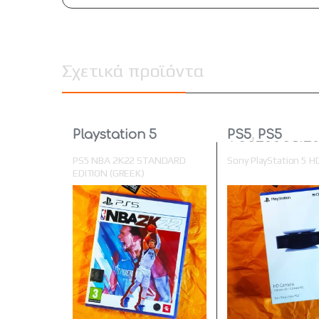
Σχετικά προϊόντα
Playstation 5
PS5
,
PS5
ACCESSORIE
PS5 NBA 2K22 STANDARD
Sony PlayStation 5 
EDITION (GREEK)
σφραγισμένο