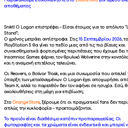
Παρακαλούμε επικοινωνήστε στο
2106621005
για άμεσο έλε
αποθέματος
Snikt! Ο Logan επιστρέφει – Είσαι έτοιμος για το απόλυτο “
Stand”;
Ο χρόνος μετράει αντίστροφα. Στις
15 Σεπτεμβρίου 2026
, τ
PlayStation 5 θα γίνει το πεδίο μιας από τις πιο βίαιες και
συναισθηματικά φορτισμένες περιπέτειες που έχουμε δει 
Insomniac Games φέρνει τον θρυλικό Wolverine στην κονσόλ
και η αναμονή επιτέλους τελειώνει.
Οι Reavers, ο Bolivar Trask, και μια συνωμοσία που απειλεί 
ύπαρξη των μεταλλαγμένων. Ο Logan έχει αποχωρήσει από
Team X, αλλά το παρελθόν δεν τον αφήνει σε ησυχία. Εσύ, θ
ακολουθήσεις στη μάχη για επιβίωση;
Στο
Orange Store
, ξέρουμε ότι οι πραγματικοί fans δεν περ
απλώς την κυκλοφορία – προετοιμάζονται.
Το προϊόν είναι διαθέσιμο κατόπιν προπαραγγελίας. Οι
φωτογραφίες και τα χρώματα είναι ενδεικτικά και μπορεί 