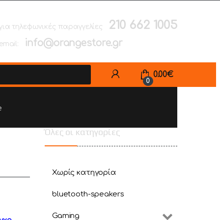
210 662 1005
για τηλεφωνικές παραγγελίες
info@orangestore.gr
email:
0.00
€
0
e
Όλες οι κατηγορίες
Χωρίς κατηγορία
bluetooth-speakers
Gaming