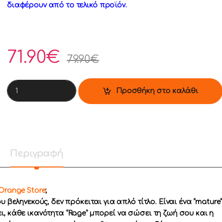
διαφέρουν από το τελικό προϊόν.
71.90
€
79.90
€
PS5 Marvel's Wolverine quantity
Προσθήκη στο καλάθι
Περιγραφή
Orange Store
;
 βεληνεκούς, δεν πρόκειται για απλό τίτλο. Είναι ένα “mature
, κάθε ικανότητα “Rage” μπορεί να σώσει τη ζωή σου και η