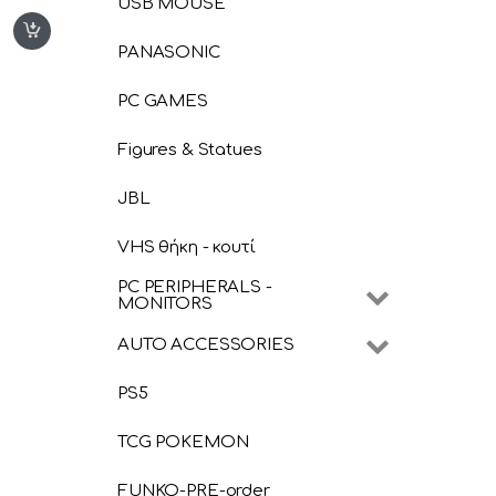
USB MOUSE
PANASONIC
PC GAMES
Figures & Statues
JBL
VHS θήκη - κουτί
PC PERIPHERALS -
MONITORS
AUTO ACCESSORIES
PS5
TCG POKEMON
FUNKO-PRE-order