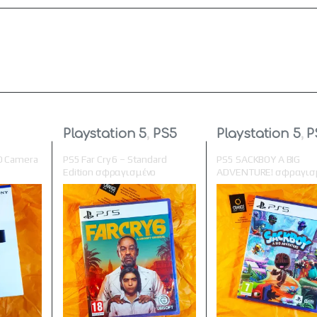
Playstation 5
,
PS5
Playstation 5
,
P
S
HD Camera
PS5 Far Cry 6 – Standard
PS5 SACKBOY A BIG
Edition σφραγισμένο
ADVENTURE! σφραγισ