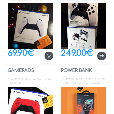
Λευκό
69.90
€
249.00
€
GAMEPADS
,
POWER BANK
Playstation 5
Sony PS5 DualSense Cosmic Red
LAMTECH GAME CONSOLE WITH
– Κόκκινο
1500 GAMES & POWERBANK
10000MAH BLACK