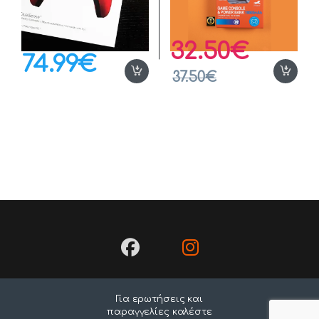
32.50
€
74.99
€
37.50
€
Για ερωτήσεις και
παραγγελίες καλέστε