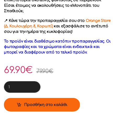
επική ιστορία σκοτεινής φαντασίας σε περιμένουν.
Είσαι έτοιμος να ακολουθήσεις το «Μονοπάτι του
Σπαθιού»;
📍 Κάνε τώρα την προπαραγγελία σου στο
Orange Store
(Δ. Κουλουχέρη 8, Κορωπί)
και εξασφάλισε το αντίτυπό
σου για την ημέρα της κυκλοφορίας!
Το προϊόν είναι διαθέσιμο κατόπιν προπαραγγελίας. Οι
φωτογραφίες και τα χρώματα είναι ενδεικτικά και
μπορεί να διαφέρουν από το τελικό προϊόν.
69.90
€
79.90
€
PS5 Onimusha: Way of the Sword quantity
Προσθήκη στο καλάθι