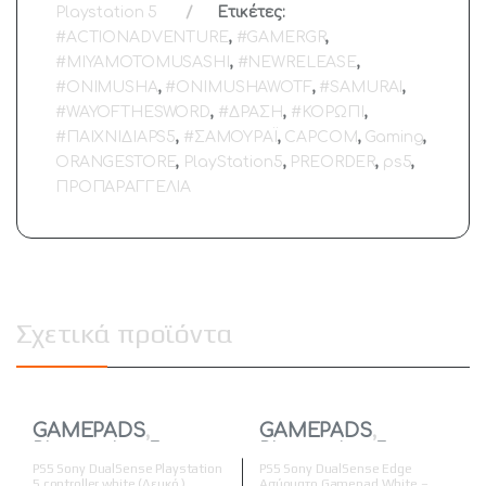
Playstation 5
Ετικέτες:
#ACTIONADVENTURE
,
#GAMERGR
,
#MIYAMOTOMUSASHI
,
#NEWRELEASE
,
#ONIMUSHA
,
#ONIMUSHAWOTF
,
#SAMURAI
,
#WAYOFTHESWORD
,
#ΔΡΑΣΗ
,
#ΚΟΡΩΠΙ
,
#ΠΑΙΧΝΙΔΙΑPS5
,
#ΣΑΜΟΥΡΑΪ
,
CAPCOM
,
Gaming
,
ORANGESTORE
,
PlayStation5
,
PREORDER
,
ps5
,
ΠΡΟΠΑΡΑΓΓΕΛΙΑ
Σχετικά προϊόντα
GAMEPADS
,
GAMEPADS
,
Playstation 5
Playstation 5
PS5 Sony DualSense Playstation
PS5 Sony DualSense Edge
5 controller white (Λευκό )
Ασύρματο Gamepad White –