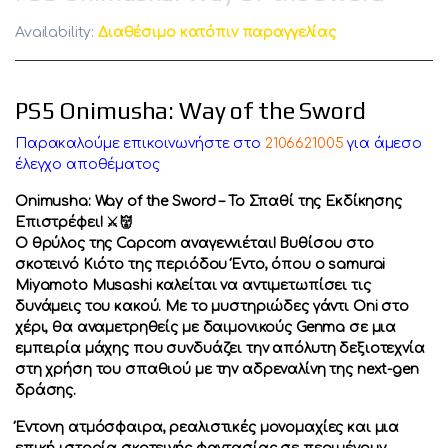
Availability:
Διαθέσιμο κατόπιν παραγγελίας
PS5 Onimusha: Way of the Sword
Παρακαλούμε επικοινωνήστε στο
2106621005
για άμεσο
έλεγχο αποθέματος
Onimusha: Way of the Sword – Το Σπαθί της Εκδίκησης
Επιστρέφει! ⚔️👹
Ο θρύλος της Capcom αναγεννιέται! Βυθίσου στο
σκοτεινό Κιότο της περιόδου Έντο, όπου ο samurai
Miyamoto Musashi καλείται να αντιμετωπίσει τις
δυνάμεις του κακού. Με το μυστηριώδες γάντι Oni στο
χέρι, θα αναμετρηθείς με δαιμονικούς Genma σε μια
εμπειρία μάχης που συνδυάζει την απόλυτη δεξιοτεχνία
στη χρήση του σπαθιού με την αδρεναλίνη της next-gen
δράσης.
Έντονη ατμόσφαιρα, ρεαλιστικές μονομαχίες και μια