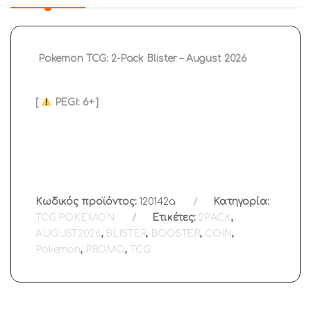
Pokemon TCG: 2-Pack Blister – August 2026
[
PEGI: 6+ ]
Κωδικός προϊόντος:
120142a
Κατηγορία:
TCG POKEMON
Ετικέτες:
2PACK
,
AUGUST2026
,
BLISTER
,
BOOSTER
,
COIN
,
Pokemon
,
PROMO
,
TCG