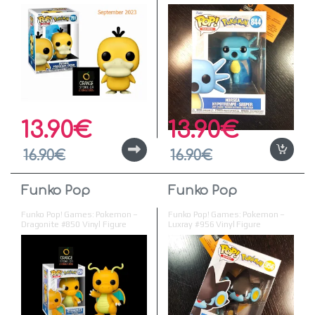
Vinyl Figure
13.90
€
13.90
€
16.90
€
16.90
€
Funko Pop
Funko Pop
Funko Pop! Games: Pokemon –
Funko Pop! Games: Pokemon –
Dragonite #850 Vinyl Figure
Luxray #956 Vinyl Figure