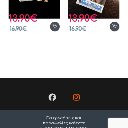
13.90
€
13.90
€
16.90
€
16.90
€
Για ερωτήσεις και
παραγγελίες καλέστε