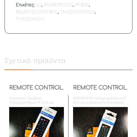
Ετικέτες:
LG
,
POWERTECH
,
PT-830
,
REMOTECONTROL
,
ΤΗΛΕΚΟΝΤΡΟΛ
,
ΤΗΛΕΟΡΑΣΗ
Σχετικά προϊόντα
REMOTE CONTROL
,
REMOTE CONTROL
,
TV
,
Τηλεοράσεις
TV
,
Τηλεοράσεις
Powertech Συμβατό
POWERTECH Τηλεχειριστήριο PT-
Τηλεχειριστήριο PT-834 για
831 για τηλεοράσεις Panasonic
Τηλεοράσεις Samsung