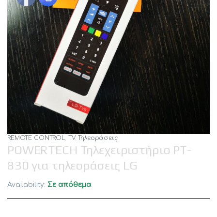
REMOTE CONTROL
,
TV
,
Τηλεοράσεις
POWERTECH Τηλεχειριστήριο PT-
830 για τηλεοράσεις LG
Availability:
Σε απόθεμα