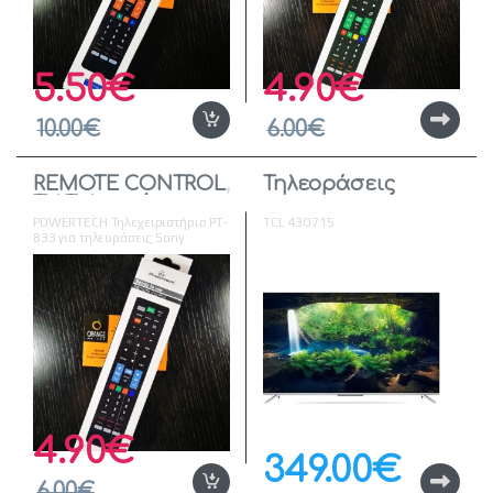
5.50
€
4.90
€
10.00
€
6.00
€
REMOTE CONTROL
,
Τηλεοράσεις
TV
,
Τηλεοράσεις
POWERTECH Τηλεχειριστήριο PT-
TCL 43O715
833 για τηλεοράσεις Sony
4.90
€
349.00
€
6.00
€