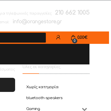
210 662 1005
για τηλεφωνικές παραγγελίες
info@orangestore.gr
email:
0.00
€
0
Όλες οι κατηγορίες
λέσματος
Χωρίς κατηγορία
bluetooth-speakers
Gaming