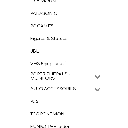
USB MOUSE
PANASONIC
PC GAMES
Figures & Statues
JBL
VHS θήκη - κουτί
PC PERIPHERALS -
MONITORS
AUTO ACCESSORIES
PS5
TCG POKEMON
FUNKO-PRE-order