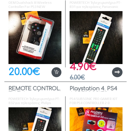
OEM Dualshock III Wireless
POWERTECH Τηλεχειριστήριο PT-
Controller For PS3 NEW
831 για τηλεοράσεις Panasonic
4.90
€
20.00
€
6.00
€
REMOTE CONTROL
,
Playstation 4
,
PS4
TV
,
Τηλεοράσεις
ACCESSORIES
POWERTECH Τηλεχειριστήριο PT-
PS4 SUBSONIC PRO GAMER KIT
832 για τηλεοράσεις Philips
FOR PS4 CONTROLLER 2.0