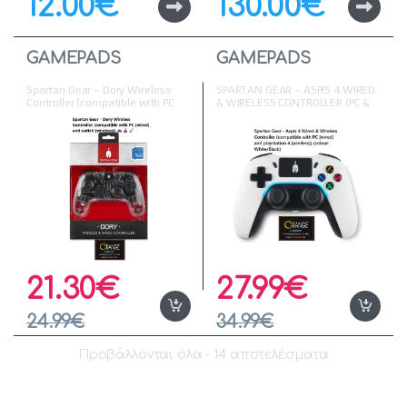
12.00
€
130.00
€
GAMEPADS
GAMEPADS
Spartan Gear – Dory Wireless
SPARTAN GEAR – ASPIS 4 WIRED
Controller (compatible with PC
& WIRELESS CONTROLLER (PC &
[wired] and switch [wireless])
PS4) – WHITE/BLACK
21.30
€
27.99
€
24.99
€
34.99
€
Προβάλλονται όλα - 14 αποτελέσματα