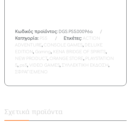
Κωδικός προϊόντος:
DGS.PS5.00096a
Κατηγορία:
PS5
Ετικέτες:
ACTION
ADVENTURE
,
CONSOLE GAMES
,
DELUXE
EDITION
,
Gaming
,
KENA BRIDGE OF SPIRITS
,
NEW PRODUCT
,
ORANGE STORE
,
PLAYSTATION
5
,
ps5
,
VIDEO GAMES
,
ΣΥΛΛΕΚΤΙΚΗ ΕΚΔΟΣΗ
,
ΣΦΡΑΓΙΣΜΕΝΟ
Σχετικά προϊόντα