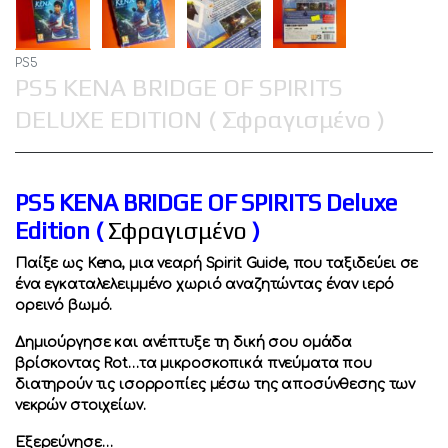
PS5
PS5 KENA BRIDGE OF SPIRITS
DELUXE EDITION ( Σφραγισμένο )
PS5 KENA BRIDGE OF SPIRITS Deluxe
Edition (
Σφραγισμένο
)
Παίξε ως Kena, μια νεαρή Spirit Guide, που ταξιδεύει σε
ένα εγκαταλελειμμένο χωριό αναζητώντας έναν ιερό
ορεινό βωμό.
Δημιούργησε και ανέπτυξε τη δική σου ομάδα
βρίσκοντας Rot…τα μικροσκοπικά πνεύματα που
διατηρούν τις ισορροπίες μέσω της αποσύνθεσης των
νεκρών στοιχείων.
Εξερεύνησε…