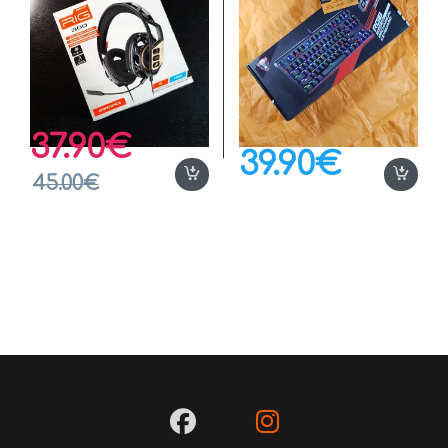
37.90
€
39.90
€
45.00
€